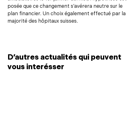
posée que ce changement s’avérera neutre sur le
plan financier. Un choix également effectué par la
majorité des hôpitaux suisses.
D’autres actualités qui peuvent
vous interésser
6 juil. 2026
Limitation du point
3 juil.