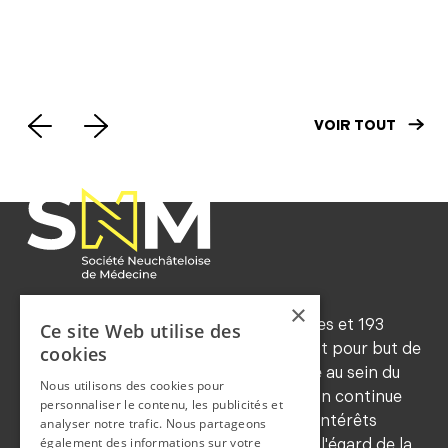
médical (PM) par 24h:
SNM
point de situation
Mot
VOIR TOUT
×
Forte d'environ 545 membres ordinaires et 193
Ce site Web utilise des
honoraires (2024), la SNM a notamment pour but de
cookies
maintenir les traditions de déontologie au sein du
Nous utilisons des cookies pour
corps médical, de favoriser la formation continue
personnaliser le contenu, les publicités et
de ses membres, de sauvegarder leurs intérêts
analyser notre trafic. Nous partageons
également des informations sur votre
professionnels et de les représenter à l'égard de la