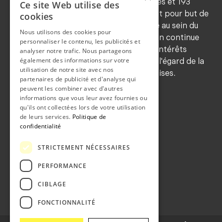
Forte d'environ 545 membres ordinaires et 193
Ce site Web utilise des
honoraires (2024), la SNM a notamment pour but de
cookies
maintenir les traditions de déontologie au sein du
Nous utilisons des cookies pour
corps médical, de favoriser la formation continue
personnaliser le contenu, les publicités et
de ses membres, de sauvegarder leurs intérêts
analyser notre trafic. Nous partageons
également des informations sur votre
professionnels et de les représenter à l'égard de la
utilisation de notre site avec nos
population et des autorités neuchâteloises.
partenaires de publicité et d'analyse qui
COORDONNEES
peuvent les combiner avec d'autres
informations que vous leur avez fournies ou
Grand-rue 36b
qu'ils ont collectées lors de votre utilisation
de leurs services.
Politique de
2108 Couvet
confidentialité
CONTACT
STRICTEMENT NÉCESSAIRES
Téléphone:
032 863 21 71
Fax:
032 863 16 19
PERFORMANCE
Email:
info@snm.ch
CIBLAGE
FONCTIONNALITÉ