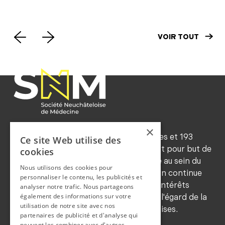
VOIR TOUT
×
Forte d'environ 545 membres ordinaires et 193
Ce site Web utilise des
honoraires (2024), la SNM a notamment pour but de
cookies
maintenir les traditions de déontologie au sein du
Nous utilisons des cookies pour
corps médical, de favoriser la formation continue
personnaliser le contenu, les publicités et
de ses membres, de sauvegarder leurs intérêts
analyser notre trafic. Nous partageons
également des informations sur votre
professionnels et de les représenter à l'égard de la
utilisation de notre site avec nos
population et des autorités neuchâteloises.
partenaires de publicité et d'analyse qui
COORDONNEES
peuvent les combiner avec d'autres