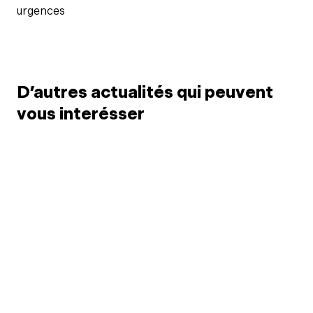
urgences
D’autres actualités qui peuvent
vous interésser
18 juil. 2026
Événement "Équilibre
29 avr
en marche" samedi 5
Cam
septembre
"ti