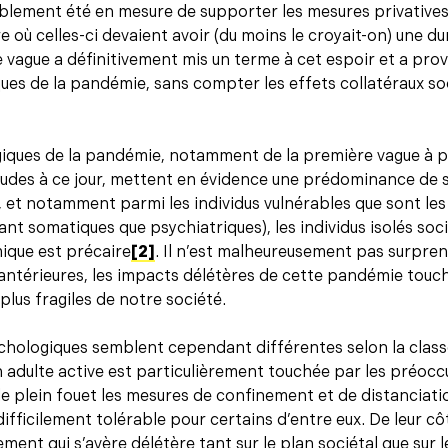
lement été en mesure de supporter les mesures privatives d
 où celles-ci devaient avoir (du moins le croyait-on) une d
me vague a définitivement mis un terme à cet espoir et a pr
ues de la pandémie, sans compter les effets collatéraux 
iques de la pandémie, notamment de la première vague à p
études à ce jour, mettent en évidence une prédominance de
 et notamment parmi les individus vulnérables que sont les
ant somatiques que psychiatriques), les individus isolés so
ique est précaire
[2]
. Il n’est malheureusement pas surpre
es antérieures, les impacts délétères de cette pandémie touc
 plus fragiles de notre société.
hologiques semblent cependant différentes selon la class
n adulte active est particulièrement touchée par les préo
de plein fouet les mesures de confinement et de distanciatio
difficilement tolérable pour certains d’entre eux. De leur cô
ement qui s’avère délétère tant sur le plan sociétal que sur l