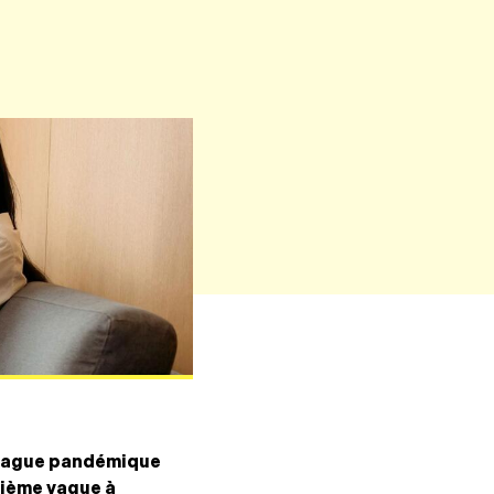
a vague pandémique
uxième vague à