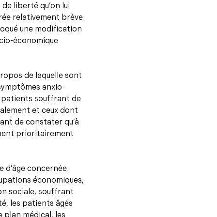
e liberté qu’on lui
urée relativement brève.
ovoqué une modification
socio-économique
ropos de laquelle sont
 symptômes anxio-
 patients souffrant de
cialement et ceux dont
nant de constater qu’à
hent prioritairement
e d’âge concernée.
ccupations économiques,
n sociale, souffrant
té, les patients âgés
e plan médical, les