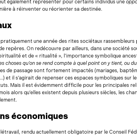
peut également représenter pour certains individus une
oppo
nière à réinventer ou réorienter sa destinée.
aux
 pratiquement une année des rites sociétaux rassembleurs 
e repères. On redécouvre par ailleurs, dans une société s
ritualité et de « ritualité », l’importance symbolique ance
es choses qu’on se rend compte à quel point on y tient, ou du
tes de passage sont fortement impactés (mariages, baptêm
…) et il s’agirait de repenser ces espaces symboliques sur le 
uts. Mais il est évidemment difficile pour les principales rel
ois alors qu’elles existent depuis plusieurs siècles, les ch
dement.
ns économiques
étravail, rendu actuellement obligatoire par le Conseil Féd