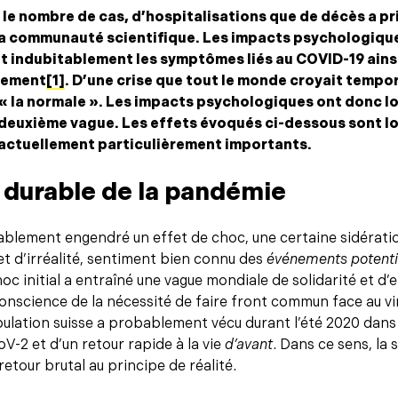
le nombre de cas, d’hospitalisations que de décès a pri
la communauté scientifique. Les impacts psychologiques
t indubitablement les symptômes liés au COVID-19 ainsi
nement
[1]
. D’une crise que tout le monde croyait tempo
, « la normale ». Les impacts psychologiques ont donc 
a deuxième vague. Les effets évoqués ci-dessous sont lo
 actuellement particulièrement importants.
n durable de la pandémie
blement engendré un effet de choc, une certaine sidératio
et d’irréalité, sentiment bien connu des
événements potenti
hoc initial a entraîné une vague mondiale de solidarité et d’
nscience de la nécessité de faire front commun face au viru
lation suisse a probablement vécu durant l’été 2020 dans l’
V-2 et d’un retour rapide à la vie
d’avant
. Dans ce sens, la
etour brutal au principe de réalité.