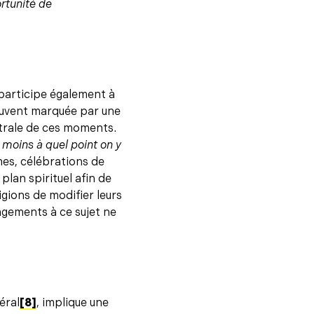
rtunité de
participe également à
ouvent marquée par une
strale de ces moments.
 moins à quel point on y
es, célébrations de
plan spirituel afin de
igions de modifier leurs
angements à ce sujet ne
éral
[8]
, implique une