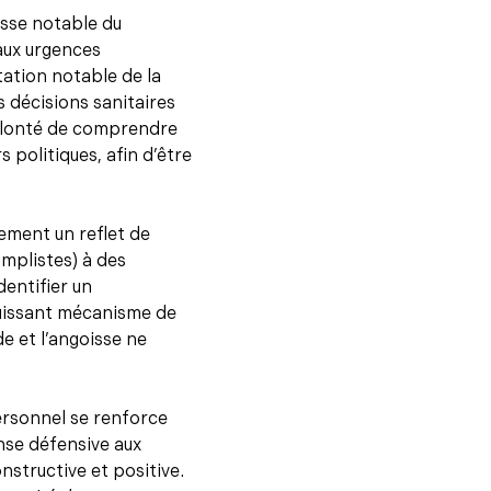
usse notable du
aux urgences
ation notable de la
 décisions sanitaires
volonté de comprendre
 politiques, afin d’être
ement un reflet de
implistes) à des
entifier un
puissant mécanisme de
de et l’angoisse ne
ersonnel se renforce
nse défensive aux
nstructive et positive.