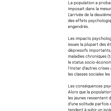
La population a probab
imposait dans la mesure
L’arrivée de la deuxiè
des effets psychologiq
engendrés.
Les impacts psycholog
issues la plupart des 
dépressifs importants,
maladies chroniques (t
le status socio-économ
l’instar d’autres cris
les classes sociales les
Les conséquences psyc
Alors que la populatio
les jeunes ressentent 
d’une solitude parfois 
tendent à subir un isol