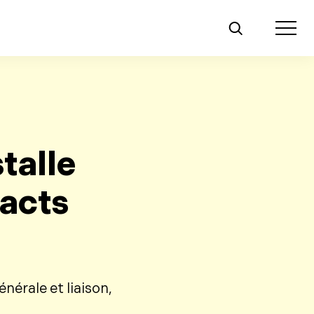
Toggle m
talle
acts
érale et liaison,