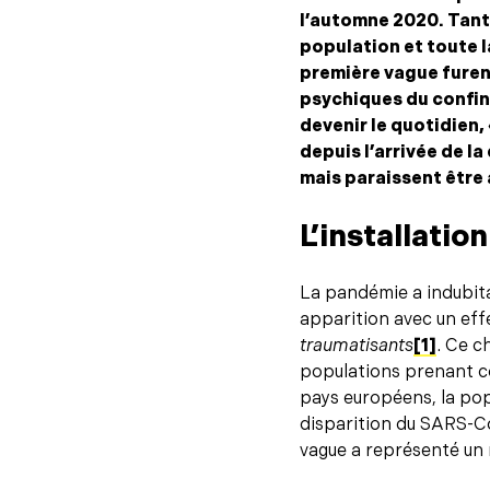
l’automne 2020. Tant 
population et toute 
première vague furen
psychiques du confi
devenir le quotidien
depuis l’arrivée de l
mais paraissent être
L’installatio
La pandémie a indubita
apparition avec un eff
traumatisants
[1]
. Ce c
populations prenant co
pays européens, la popu
disparition du SARS-Co
vague a représenté un r