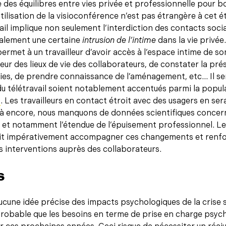
 des équilibres entre vies privée et professionnelle pour b
tilisation de la visioconférence n’est pas étrangère à cet ét
vail implique non seulement l’interdiction des contacts socia
galement une certaine
intrusion de l’intime
dans la vie privée.
ermet à un travailleur d’avoir accès à l’espace intime de son 
rieur des lieux de vie des collaborateurs, de constater la pr
s, de prendre connaissance de l’aménagement, etc… Il sem
du télétravail soient notablement accentués parmi la popula
]
. Les travailleurs en contact étroit avec des usagers en se
à encore, nous manquons de données scientifiques concer
il et notamment l’étendue de l’épuisement professionnel. Le
oit impérativement accompagner ces changements et renfo
 interventions auprès des collaborateurs.
s
cune idée précise des impacts psychologiques de la crise s
probable que les besoins en terme de prise en charge psy