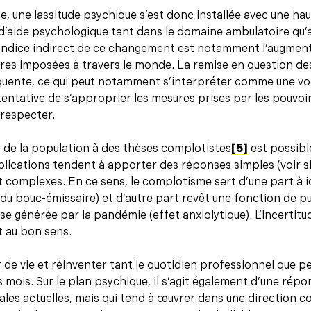
se, une lassitude psychique s’est donc installée avec une ha
aide psychologique tant dans le domaine ambulatoire qu’
 indice indirect de ce changement est notamment l’augment
es imposées à travers le monde. La remise en question des
réquente, ce qui peut notamment s’interpréter comme une 
tentative de s’approprier les mesures prises par les pouvoirs
respecter.
e de la population à des thèses complotistes
[5]
est possibl
xplications tendent à apporter des réponses simples (voir s
omplexes. En ce sens, le complotisme sert d’une part à id
du bouc-émissaire) et d’autre part revêt une fonction de 
se générée par la pandémie (effet anxiolytique). L’incertitu
 au bon sens.
de vie et réinventer tant le quotidien professionnel que p
mois. Sur le plan psychique, il s’agit également d’une répo
les actuelles, mais qui tend à œuvrer dans une direction co