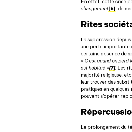
En effet, cette crise 
changement
[6]
, de ma
Rites sociét
La suppression depuis
une perte importante d
certaine absence de spi
« C’est quand on perd l
est habitué »
[7]
.
Les ri
majorité religieuse, etc
leur trouver des substit
pratiques en quelques m
pouvant s’opérer rapi
Répercussio
Le prolongement du tél