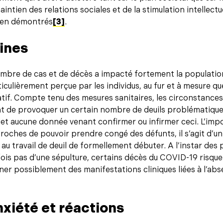
intien des relations sociales et de la stimulation intellectu
bien démontrés
[3]
.
ines
ombre de cas et de décès a impacté fortement la population
iculièrement perçue par les individus, au fur et à mesure q
atif. Compte tenu des mesures sanitaires, les circonstances
t de provoquer un certain nombre de deuils problématique
jet aucune donnée venant confirmer ou infirmer ceci. L’impo
roches de pouvoir prendre congé des défunts, il s’agit d
au travail de deuil de formellement débuter. A l’instar des
fois pas d’une sépulture, certains décès du COVID-19 risqu
ner possiblement des manifestations cliniques liées à l’ab
nxiété et réactions