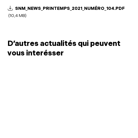
SNM_NEWS_PRINTEMPS_2021_NUMÉRO_104.PDF
(10,4 MB)
D’autres actualités qui peuvent
vous interésser
6 juil. 2026
Limitation du point
3 juil.
médical (PM) par 24h:
SNM