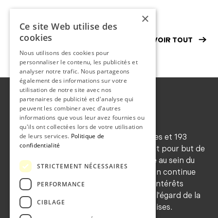
point de situation
Mot
×
Ce site Web utilise des
cookies
VOIR TOUT
Nous utilisons des cookies pour
personnaliser le contenu, les publicités et
analyser notre trafic. Nous partageons
également des informations sur votre
utilisation de notre site avec nos
partenaires de publicité et d'analyse qui
peuvent les combiner avec d'autres
informations que vous leur avez fournies ou
qu'ils ont collectées lors de votre utilisation
de leurs services.
Politique de
Forte d'environ 545 membres ordinaires et 193
confidentialité
honoraires (2024), la SNM a notamment pour but de
maintenir les traditions de déontologie au sein du
STRICTEMENT NÉCESSAIRES
corps médical, de favoriser la formation continue
de ses membres, de sauvegarder leurs intérêts
PERFORMANCE
professionnels et de les représenter à l'égard de la
CIBLAGE
population et des autorités neuchâteloises.