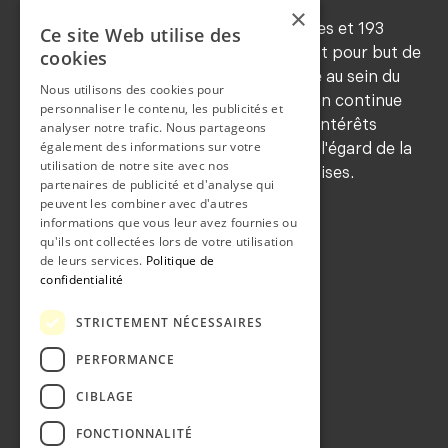
×
Forte d'environ 545 membres ordinaires et 193
Ce site Web utilise des
honoraires (2024), la SNM a notamment pour but de
cookies
maintenir les traditions de déontologie au sein du
Nous utilisons des cookies pour
corps médical, de favoriser la formation continue
personnaliser le contenu, les publicités et
de ses membres, de sauvegarder leurs intérêts
analyser notre trafic. Nous partageons
également des informations sur votre
professionnels et de les représenter à l'égard de la
utilisation de notre site avec nos
population et des autorités neuchâteloises.
partenaires de publicité et d'analyse qui
COORDONNEES
peuvent les combiner avec d'autres
informations que vous leur avez fournies ou
qu'ils ont collectées lors de votre utilisation
Grand-rue 36b
de leurs services.
Politique de
2108 Couvet
confidentialité
CONTACT
STRICTEMENT NÉCESSAIRES
Téléphone:
032 863 21 71
Fax:
032 863 16 19
PERFORMANCE
Email:
info@snm.ch
CIBLAGE
FONCTIONNALITÉ