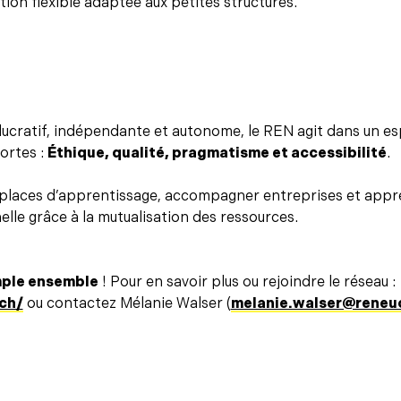
tion flexible adaptée aux petites structures.
lucratif, indépendante et autonome, le REN agit dans un esp
ortes :
Éthique, qualité, pragmatisme et accessibilité
.
places d’apprentissage, accompagner entreprises et apprenti
lle grâce à la mutualisation des ressources.
imple ensemble
! Pour en savoir plus ou rejoindre le réseau :
ch/
ou contactez Mélanie Walser (
melanie.walser@reneu