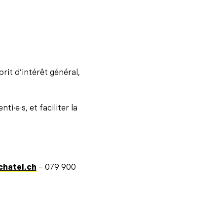
rit d’intérêt général,
·e·s, et faciliter la
chatel.ch
– 079 900