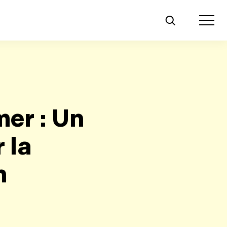
Toggle m
mer : Un
 la
n