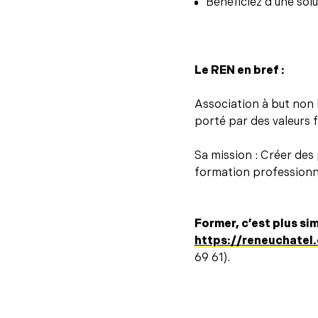
Bénéficiez d’une solu
Le REN en bref :
Association à but non 
porté par des valeurs f
Sa mission : Créer des 
formation professionne
Former, c’est plus s
https://reneuchatel.
69 61).