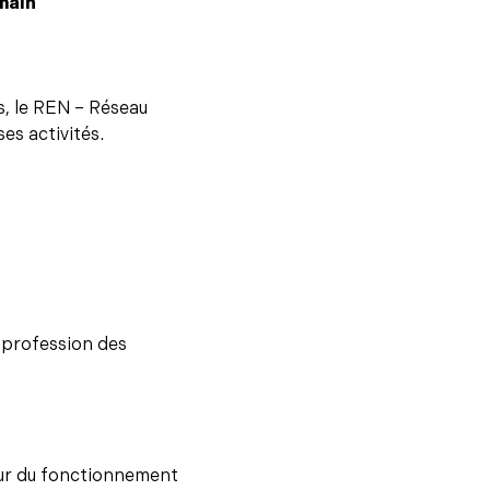
main
s, le REN – Réseau
es activités.
a profession des
œur du fonctionnement