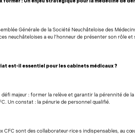
x former : Un enjeu stratégique pour la médecine de de
semblée Générale de la Société Neuchâteloise des Médecin
es neuchâteloises a eu l’honneur de présenter son rôle et s
at est-il essentiel pour les cabinets médicaux ?
 défi majeur : former la relève et garantir la pérennité de l
C. Un constat : la pénurie de personnel qualifié.
x CFC sont des collaborateur·rice·s indispensables, au c