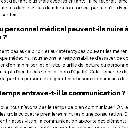
e est d’autant plus vraie avec les enfants : il ne faudrait ja
e moins dans des cas de migration forcée, parce qu’ils risq
isantes.
u personnel médical peuvent-ils nuire 
e ?
nt pas aux a priori et aux stéréotypes pouvant les mener 
 que médecins, nous avons la responsabilité d’essayer de 
 d’en minimiser les effets, la grille de lecture du personne
oncept d’équité des soins et non d’égalité. Cela demande de 
 la part du personnel soignant aux besoins spécifiques de l
emps entrave-t-il la communication ?
que nous n’avons pas le temps de bien communiquer. Or, l
s les trois ou quatre premières minutes d’une consultation. 
entir assez vite si la communication apporte des éléments 