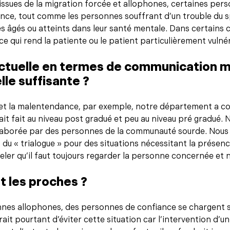
 issues de la migration forcée et allophones, certaines per
nce, tout comme les personnes souffrant d’un trouble du sp
ès âgés ou atteints dans leur santé mentale. Dans certains ca
ce qui rend la patiente ou le patient particulièrement vulné
actuelle en termes de communication 
lle suffisante ?
 et la malentendance, par exemple, notre département a c
ait fait au niveau post gradué et peu au niveau pré gradué.
laborée par des personnes de la communauté sourde. Nous 
 du « trialogue » pour des situations nécessitant la présenc
r qu’il faut toujours regarder la personne concernée et n
t les proches ?
nes allophones, des personnes de confiance se chargent s
rait pourtant d’éviter cette situation car l’intervention d