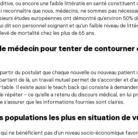
itive, ou encore une faible littératie en santé constituent
ssi reconnaître que nous, médecins, ne sommes pas nécessa
sieurs études européennes ont démontré qu’environ 50% de
 dit son personnel soignant et qu’un faible niveau de litté
élevé de mortalité chez les plus de 65 ans.
 le médecin pour tenter de contourner 
partir du postulat que chaque nouvelle ou nouveau patient 
 partant de là, un travail mutuel permet de s’accorder et d’
ble. Il existe aussi le teach back qui consiste à demander 
e répéter – ce qu’elle a retenu du discours médical, en lui p
 s’assurer que les informations fournies sont claires.
s populations les plus en situation de vu
 qui ne bénéficient pas d’un niveau socio-économique favora