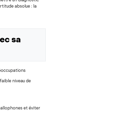
mettre un diagnostic
rtitude absolue : la
ec sa
réoccupations
faible niveau de
allophones et éviter