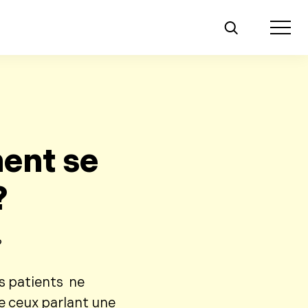
Toggle m
ent se
?
?
s patients ne
e ceux parlant une