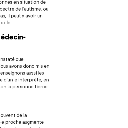
sonnes en situation de
ectre de l’autisme, ou
s, il peut y avoir un
rable.
médecin-
onstaté que
 Nous avons donc mis en
enseignons aussi les
e d’un-e interprète, en
on la personne tierce.
ouvent de la
’un-e proche augmente