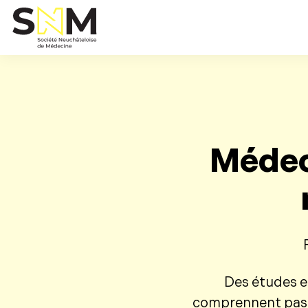
Médec
Des études e
comprennent pas c