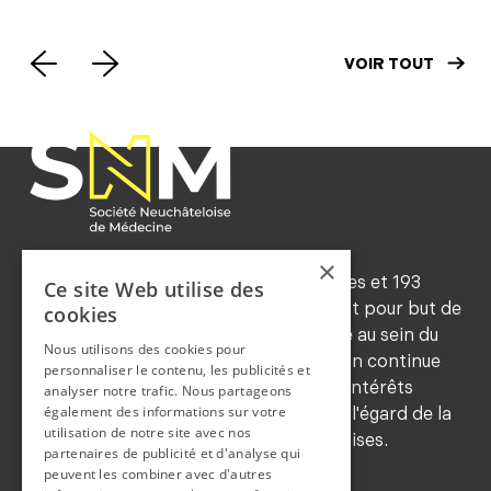
VOIR TOUT
×
Forte d'environ 545 membres ordinaires et 193
Ce site Web utilise des
honoraires (2024), la SNM a notamment pour but de
cookies
maintenir les traditions de déontologie au sein du
Nous utilisons des cookies pour
corps médical, de favoriser la formation continue
personnaliser le contenu, les publicités et
de ses membres, de sauvegarder leurs intérêts
analyser notre trafic. Nous partageons
également des informations sur votre
professionnels et de les représenter à l'égard de la
utilisation de notre site avec nos
population et des autorités neuchâteloises.
partenaires de publicité et d'analyse qui
COORDONNEES
peuvent les combiner avec d'autres