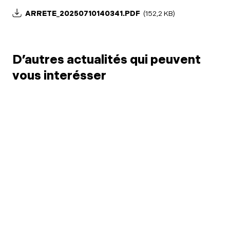
ARRETE_20250710140341.PDF
(152,2 KB)
D’autres actualités qui peuvent
vous interésser
18 juil. 2026
Événement "Équilibre
3 juil.
en marche" samedi 5
SNM
septembre
Mot