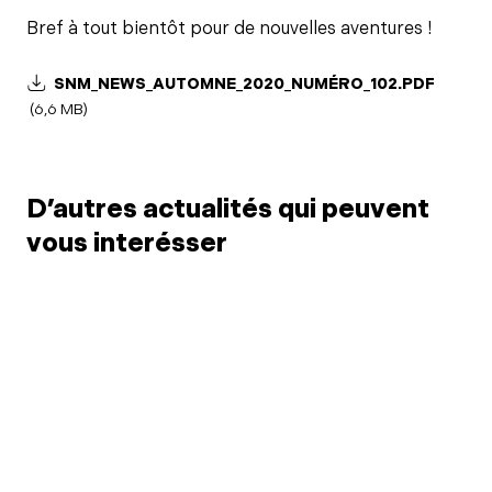
Bref à tout bientôt pour de nouvelles aventures !
SNM_NEWS_AUTOMNE_2020_NUMÉRO_102.PDF
(6,6 MB)
D’autres actualités qui peuvent
vous interésser
6 juil. 2026
Limitation du point
3 juil.