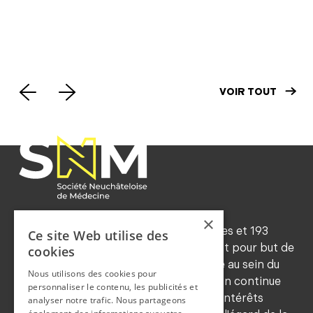
médical (PM) par 24h:
SNM
point de situation
Mot
VOIR TOUT
×
Forte d'environ 545 membres ordinaires et 193
Ce site Web utilise des
honoraires (2024), la SNM a notamment pour but de
cookies
maintenir les traditions de déontologie au sein du
Nous utilisons des cookies pour
corps médical, de favoriser la formation continue
personnaliser le contenu, les publicités et
de ses membres, de sauvegarder leurs intérêts
analyser notre trafic. Nous partageons