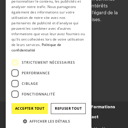
personnaliser le contenu, les publicités et
de ses membres, de sauvegarder leurs intérêts
analyser notre trafic. Nous partageons
également des informations sur votre
professionnels et de les représenter à l'égard de la
utilisation de notre site avec nos
population et des autorités neuchâteloises.
partenaires de publicité et d'analyse qui
COORDONNEES
peuvent les combiner avec d'autres
informations que vous leur avez fournies ou
Grand-rue 36b
qu'ils ont collectées lors de votre utilisation
de leurs services.
Politique de
2108 Couvet
confidentialité
CONTACT
STRICTEMENT NÉCESSAIRES
Téléphone:
032 863 21 71
Fax:
032 863 16 19
PERFORMANCE
Email:
info@snm.ch
CIBLAGE
FONCTIONNALITÉ
Présentation
Médecins
Patients
Formations
ACCEPTER TOUT
REFUSER TOUT
Annonces
Actualités
Contact
AFFICHER LES DÉTAILS