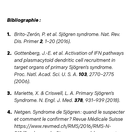
Bibliographie :
Brito-Zerón, P. et al. Sjögren syndrome. Nat. Rev.
Dis. Primer
2
, 1–20 (2016).
Gottenberg, J.-E. et al. Activation of IFN pathways
and plasmacytoid dendritic cell recruitment in
target organs of primary Sjögren’s syndrome.
Proc. Natl. Acad. Sci. U. S. A.
103
, 2770–2775
(2006).
Mariette, X. & Criswell, L. A. Primary Sjögren’s
Syndrome. N. Engl. J. Med.
378
, 931–939 (2018).
Netgen. Syndrome de Sjögren : quand le suspecter
et comment le confirmer ? Revue Médicale Suisse
https://www.revmed.ch/RMS/2016/RMS-N-