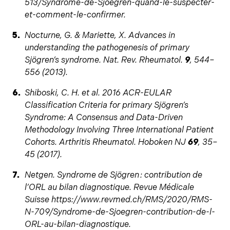
513/Syndrome-de-Sjoegren-quand-le-suspecter-
et-comment-le-confirmer.
Nocturne, G. & Mariette, X. Advances in
understanding the pathogenesis of primary
Sjögren’s syndrome. Nat. Rev. Rheumatol.
9
, 544–
556 (2013).
Shiboski, C. H. et al. 2016 ACR-EULAR
Classification Criteria for primary Sjögren’s
Syndrome: A Consensus and Data-Driven
Methodology Involving Three International Patient
Cohorts. Arthritis Rheumatol. Hoboken NJ
69
, 35–
45 (2017).
Netgen. Syndrome de Sjögren : contribution de
l’ORL au bilan diagnostique. Revue Médicale
Suisse https://www.revmed.ch/RMS/2020/RMS-
N-709/Syndrome-de-Sjoegren-contribution-de-l-
ORL-au-bilan-diagnostique.