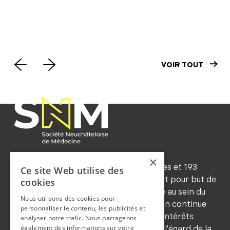
médical (PM) par 24h:
SNM
point de situation
Mot
VOIR TOUT
×
Forte d'environ 545 membres ordinaires et 193
Ce site Web utilise des
honoraires (2024), la SNM a notamment pour but de
cookies
maintenir les traditions de déontologie au sein du
Nous utilisons des cookies pour
corps médical, de favoriser la formation continue
personnaliser le contenu, les publicités et
de ses membres, de sauvegarder leurs intérêts
analyser notre trafic. Nous partageons
également des informations sur votre
professionnels et de les représenter à l'égard de la