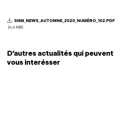
SNM_NEWS_AUTOMNE_2020_NUMÉRO_102.PDF
(6,6 MB)
D’autres actualités qui peuvent
vous interésser
6 juil. 2026
Limitation du point
3 juil.