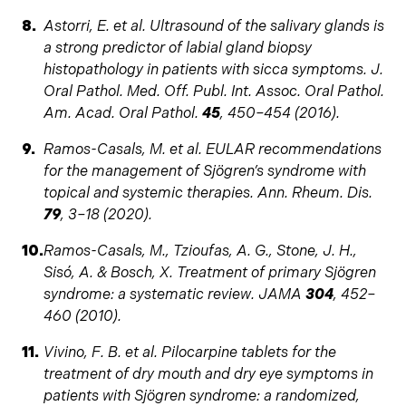
Astorri, E. et al. Ultrasound of the salivary glands is
a strong predictor of labial gland biopsy
histopathology in patients with sicca symptoms. J.
Oral Pathol. Med. Off. Publ. Int. Assoc. Oral Pathol.
Am. Acad. Oral Pathol.
45
, 450–454 (2016).
Ramos-Casals, M. et al. EULAR recommendations
for the management of Sjögren’s syndrome with
topical and systemic therapies. Ann. Rheum. Dis.
79
, 3–18 (2020).
Ramos-Casals, M., Tzioufas, A. G., Stone, J. H.,
Sisó, A. & Bosch, X. Treatment of primary Sjögren
syndrome: a systematic review. JAMA
304
, 452–
460 (2010).
Vivino, F. B. et al. Pilocarpine tablets for the
treatment of dry mouth and dry eye symptoms in
patients with Sjögren syndrome: a randomized,