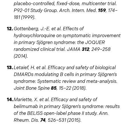
placebo-controlled, fixed-dose, multicenter trial.
P92-01 Study Group. Arch. Intern. Med.
159
, 174–
181 (1999).
Gottenberg, J.-E. et al. Effects of
hydroxychloroquine on symptomatic improvement
in primary Sjögren syndrome: the JOQUER
randomized clinical trial. JAMA
312
, 249–258
(2014).
Letaief, H. et al. Efficacy and safety of biological
DMARDs modulating B cells in primary Sjögren’s
syndrome: Systematic review and meta-analysis.
Joint Bone Spine
85
, 15–22 (2018).
Mariette, X. et al. Efficacy and safety of
belimumab in primary Sjögren’s syndrome: results
of the BELISS open-label phase II study. Ann.
Rheum. Dis.
74
, 526–531 (2015).