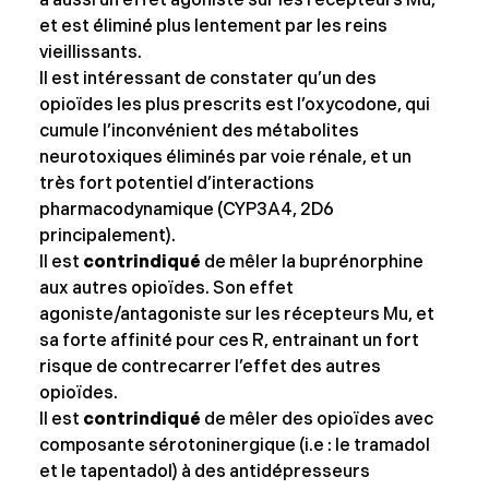
a aussi un effet agoniste sur les récepteurs Mu,
et est éliminé plus lentement par les reins
vieillissants.
Il est intéressant de constater qu’un des
opioïdes les plus prescrits est l’oxycodone, qui
cumule l’inconvénient des métabolites
neurotoxiques éliminés par voie rénale, et un
très fort potentiel d’interactions
pharmacodynamique (CYP3A4, 2D6
principalement).
Il est
contrindiqué
de mêler la buprénorphine
aux autres opioïdes. Son effet
agoniste/antagoniste sur les récepteurs Mu, et
sa forte affinité pour ces R, entrainant un fort
risque de contrecarrer l’effet des autres
opioïdes.
Il est
contrindiqué
de mêler des opioïdes avec
composante sérotoninergique (i.e : le tramadol
et le tapentadol) à des antidépresseurs