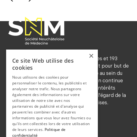
×
Forte d'environ 545 membres ordinaires et 193
Ce site Web utilise des
honoraires (2024), la SNM a notamment pour but de
cookies
maintenir les traditions de déontologie au sein du
Nous utilisons des cookies pour
corps médical, de favoriser la formation continue
personnaliser le contenu, les publicités et
de ses membres, de sauvegarder leurs intérêts
analyser notre trafic. Nous partageons
également des informations sur votre
professionnels et de les représenter à l'égard de la
utilisation de notre site avec nos
population et des autorités neuchâteloises.
partenaires de publicité et d'analyse qui
COORDONNEES
peuvent les combiner avec d'autres
informations que vous leur avez fournies ou
qu'ils ont collectées lors de votre utilisation
Grand-rue 36b
de leurs services.
Politique de
2108 Couvet
confidentialité