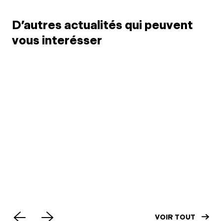
D’autres actualités qui peuvent
vous interésser
6 juil. 2026
Limitation du point
3 juil.
médical (PM) par 24h:
SNM
point de situation
Mot
VOIR TOUT