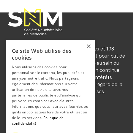
×
Forte d'environ 545 membres ordinaires et 193
Ce site Web utilise des
honoraires (2024), la SNM a notamment pour but de
cookies
maintenir les traditions de déontologie au sein du
Nous utilisons des cookies pour
corps médical, de favoriser la formation continue
personnaliser le contenu, les publicités et
de ses membres, de sauvegarder leurs intérêts
analyser notre trafic. Nous partageons
également des informations sur votre
professionnels et de les représenter à l'égard de la
utilisation de notre site avec nos
population et des autorités neuchâteloises.
partenaires de publicité et d'analyse qui
COORDONNEES
peuvent les combiner avec d'autres
informations que vous leur avez fournies ou
Grand-rue 36b
qu'ils ont collectées lors de votre utilisation
de leurs services.
Politique de
2108 Couvet
confidentialité
CONTACT