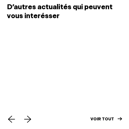
D’autres actualités qui peuvent
vous interésser
31 mars 2026
15 jan
Convocation AG
Mis
ordinaire SNM 7 mai
l'a
VOIR TOUT