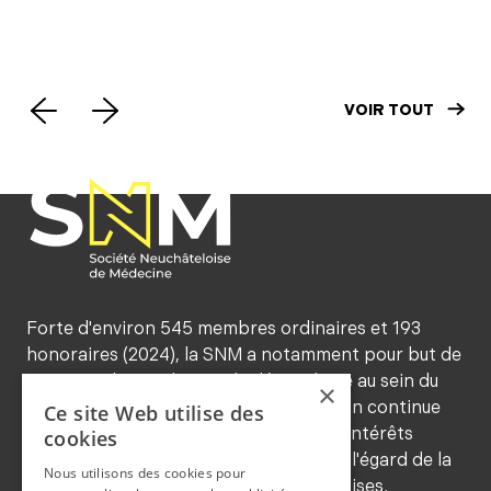
UniNe
Pri
add
tro
VOIR TOUT
202
Forte d'environ 545 membres ordinaires et 193
honoraires (2024), la SNM a notamment pour but de
maintenir les traditions de déontologie au sein du
×
corps médical, de favoriser la formation continue
Ce site Web utilise des
de ses membres, de sauvegarder leurs intérêts
cookies
professionnels et de les représenter à l'égard de la
Nous utilisons des cookies pour
population et des autorités neuchâteloises.