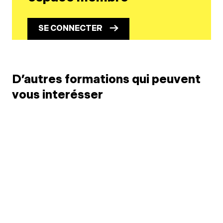
SE CONNECTER
D’autres formations qui peuvent
vous interésser
11
28
SEP
MAY
24è
Conformer sa pratique
Jur
aux exigences légales
méd