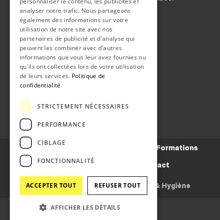
personnaliser le contenu, les publicités et
COORDONNEES
analyser notre trafic. Nous partageons
également des informations sur votre
utilisation de notre site avec nos
Grand-rue 36b
partenaires de publicité et d'analyse qui
2108 Couvet
peuvent les combiner avec d'autres
CONTACT
informations que vous leur avez fournies ou
qu'ils ont collectées lors de votre utilisation
de leurs services.
Politique de
Téléphone:
032 863 21 71
confidentialité
Fax:
032 863 16 19
Email:
info@snm.ch
STRICTEMENT NÉCESSAIRES
PERFORMANCE
CIBLAGE
Présentation
Médecins
Patients
Formations
FONCTIONNALITÉ
Annonces
Actualités
Contact
ACCEPTER TOUT
REFUSER TOUT
@ SNM 2024 - Réalisation :
Médecine & Hygiène
AFFICHER LES DÉTAILS